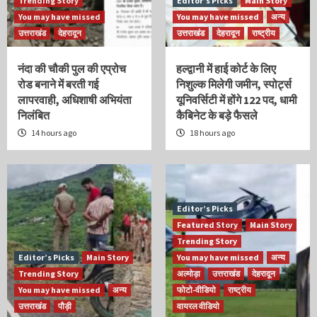
Trending Story
Editor’s Picks
Main Story
You may have missed
You may have missed
अन्य
उत्तराखंड
देहरादून
उत्तराखंड
देहरादून
राष्ट्रीय
नंदा की चौकी पुल की एप्रोच
हल्द्वानी में हाई कोर्ट के लिए
रोड बनाने में बरती गई
निशुल्क मिलेगी जमीन, स्पोर्ट्स
लापरवाही, अधिशाषी अभियंता
यूनिवर्सिटी में होंगे 122 पद, धामी
निलंबित
कैबिनेट के बड़े फैसले
14 hours ago
18 hours ago
Editor’s Picks
Featured Story
Main Story
Trending Story
Editor’s Picks
Main Story
You may have missed
अन्य
Trending Story
अल्मोड़ा
उत्तराखंड
देहरादून
You may have missed
अन्य
फोटो-वीडियो
राष्ट्रीय
उत्तराखंड
पौड़ी
वायरल वीडियो