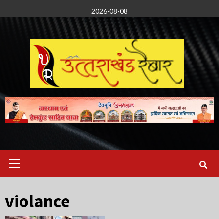
Skip
2026-08-08
to
content
Primary
Menu
violance