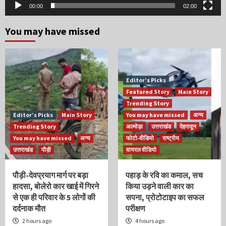
00:00
02:00
You may have missed
Editor’s Picks
Featured Story
Main Story
Trending Story
Editor’s Picks
Main Story
You may have missed
अन्य
Trending Story
अल्मोड़ा
उत्तराखंड
देहरादून
You may have missed
अन्य
फोटो-वीडियो
राष्ट्रीय
उत्तराखंड
पौड़ी
वायरल वीडियो
पौड़ी-देवप्रयाग मार्ग पर बड़ा
पहाड़ के रवि का कमाल, सच
हादसा, बोलेरो कार खाई में गिरने
किया उड़ने वाली कार का
से एक ही परिवार के 5 लोगों की
सपना, प्रोटोटाइप का सफल
दर्दनाक मौत
परीक्षण
2 hours ago
4 hours ago