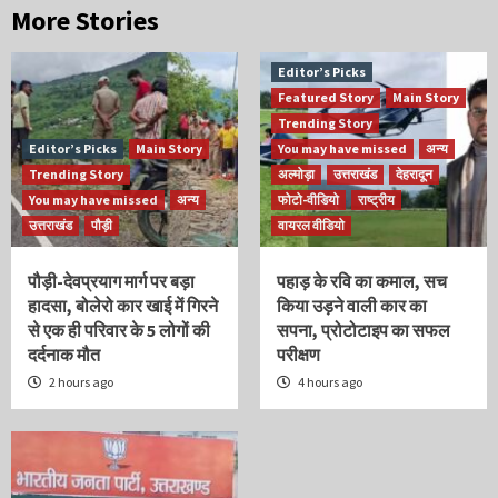
More Stories
Editor’s Picks
Featured Story
Main Story
Trending Story
Editor’s Picks
Main Story
You may have missed
अन्य
Trending Story
अल्मोड़ा
उत्तराखंड
देहरादून
You may have missed
अन्य
फोटो-वीडियो
राष्ट्रीय
उत्तराखंड
पौड़ी
वायरल वीडियो
पौड़ी-देवप्रयाग मार्ग पर बड़ा
पहाड़ के रवि का कमाल, सच
हादसा, बोलेरो कार खाई में गिरने
किया उड़ने वाली कार का
से एक ही परिवार के 5 लोगों की
सपना, प्रोटोटाइप का सफल
दर्दनाक मौत
परीक्षण
2 hours ago
4 hours ago