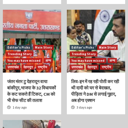
Editor’s Picks
Main Story
Editor’s Picks
Main Story
Trending Story
Trending Story
You may have missed
अन्य
You may have missed
अन्य
उत्तराखंड
देहरादून
राष्ट्रीय
उत्तराखंड
देहरादून
राष्ट्रीय
जंतर मंतर टु देहरादून वाया
लिव-इन में रह रही पोती कर रही
बांकीपुर,भाजपा के 32 विधायकों
थी दादी को घर से बेदखल,
के कट सकते हैं टिकट, CM को
पीड़िता ने DM से लगाई गुहार,
भी सेफ सीट की तलाश
अब होगा एक्शन
1 day ago
3 days ago