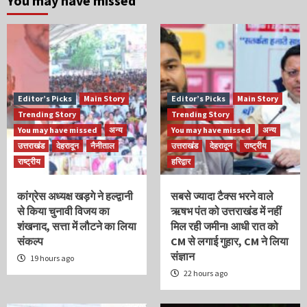
You may have missed
Editor’s Picks
Main Story
Editor’s Picks
Main Story
Trending Story
Trending Story
You may have missed
अन्य
You may have missed
अन्य
उत्तराखंड
देहरादून
नैनीताल
उत्तराखंड
देहरादून
राष्ट्रीय
राष्ट्रीय
हरिद्वार
कांग्रेस अध्यक्ष खड़गे ने हल्द्वानी
सबसे ज्यादा टैक्स भरने वाले
से किया चुनावी विजय का
ऋषभ पंत को उत्तराखंड में नहीं
शंखनाद, सत्ता में लौटने का लिया
मिल रही जमीन! आधी रात को
संकल्प
CM से लगाई गुहार, CM ने लिया
संज्ञान
19 hours ago
22 hours ago