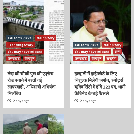
Editor’s Picks
Main Story
Trending Story
Editor’s Picks
Main Story
You may have missed
You may have missed
अन्य
उत्तराखंड
देहरादून
उत्तराखंड
देहरादून
राष्ट्रीय
नंदा की चौकी पुल की एप्रोच
हल्द्वानी में हाई कोर्ट के लिए
रोड बनाने में बरती गई
निशुल्क मिलेगी जमीन, स्पोर्ट्स
लापरवाही, अधिशाषी अभियंता
यूनिवर्सिटी में होंगे 122 पद, धामी
निलंबित
कैबिनेट के बड़े फैसले
2 days ago
2 days ago