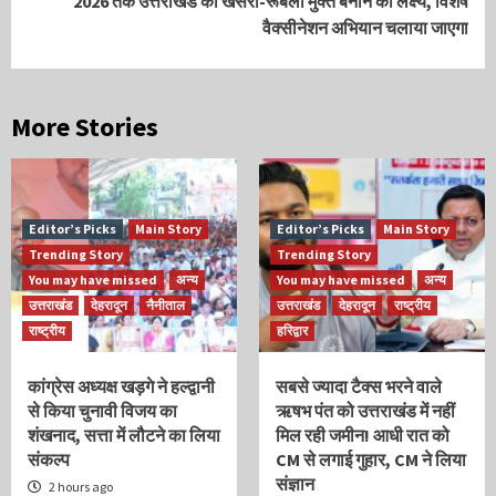
2026 तक उत्तराखंड को खसरा-रूबेला मुक्त बनाने का लक्ष्य, विशेष
वैक्सीनेशन अभियान चलाया जाएगा
More Stories
Editor’s Picks
Main Story
Editor’s Picks
Main Story
Trending Story
Trending Story
You may have missed
अन्य
You may have missed
अन्य
उत्तराखंड
देहरादून
नैनीताल
उत्तराखंड
देहरादून
राष्ट्रीय
राष्ट्रीय
हरिद्वार
कांग्रेस अध्यक्ष खड़गे ने हल्द्वानी
सबसे ज्यादा टैक्स भरने वाले
से किया चुनावी विजय का
ऋषभ पंत को उत्तराखंड में नहीं
शंखनाद, सत्ता में लौटने का लिया
मिल रही जमीन! आधी रात को
संकल्प
CM से लगाई गुहार, CM ने लिया
संज्ञान
2 hours ago