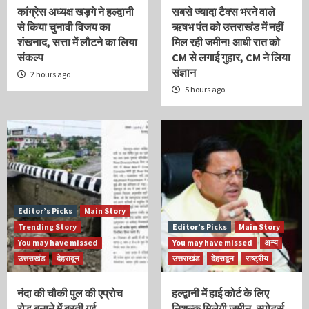
कांग्रेस अध्यक्ष खड़गे ने हल्द्वानी
सबसे ज्यादा टैक्स भरने वाले
से किया चुनावी विजय का
ऋषभ पंत को उत्तराखंड में नहीं
शंखनाद, सत्ता में लौटने का लिया
मिल रही जमीन! आधी रात को
संकल्प
CM से लगाई गुहार, CM ने लिया
संज्ञान
2 hours ago
5 hours ago
Editor’s Picks
Main Story
Trending Story
Editor’s Picks
Main Story
You may have missed
You may have missed
अन्य
उत्तराखंड
देहरादून
उत्तराखंड
देहरादून
राष्ट्रीय
नंदा की चौकी पुल की एप्रोच
हल्द्वानी में हाई कोर्ट के लिए
रोड बनाने में बरती गई
निशुल्क मिलेगी जमीन, स्पोर्ट्स