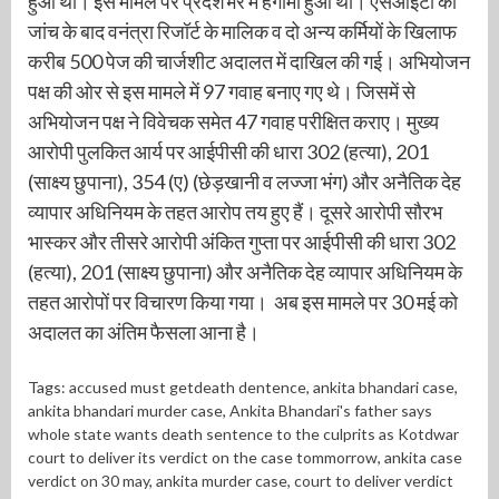
हुआ था। इस मामले पर प्रदेशभर में हंगामा हुआ था। एसआईटी की
जांच के बाद वनंत्रा रिजॉर्ट के मालिक व दो अन्य कर्मियों के खिलाफ
करीब 500 पेज की चार्जशीट अदालत में दाखिल की गई। अभियोजन
पक्ष की ओर से इस मामले में 97 गवाह बनाए गए थे। जिसमें से
अभियोजन पक्ष ने विवेचक समेत 47 गवाह परीक्षित कराए। मुख्य
आरोपी पुलकित आर्य पर आईपीसी की धारा 302 (हत्या), 201
(साक्ष्य छुपाना), 354 (ए) (छेड़खानी व लज्जा भंग) और अनैतिक देह
व्यापार अधिनियम के तहत आरोप तय हुए हैं। दूसरे आरोपी सौरभ
भास्कर और तीसरे आरोपी अंकित गुप्ता पर आईपीसी की धारा 302
(हत्या), 201 (साक्ष्य छुपाना) और अनैतिक देह व्यापार अधिनियम के
तहत आरोपों पर विचारण किया गया। अब इस मामले पर 30 मई को
अदालत का अंतिम फैसला आना है।
Tags:
accused must getdeath dentence
,
ankita bhandari case
,
ankita bhandari murder case
,
Ankita Bhandari's father says
whole state wants death sentence to the culprits as Kotdwar
court to deliver its verdict on the case tommorrow
,
ankita case
verdict on 30 may
,
ankita murder case
,
court to deliver verdict