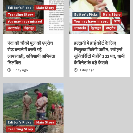
Editor’s Picks
Main Story
Trending Story
Editor’s Picks
Main Story
You may have missed
You may have missed
अन्य
उत्तराखंड
देहरादून
उत्तराखंड
देहरादून
राष्ट्रीय
नंदा की चौकी पुल की एप्रोच
हल्द्वानी में हाई कोर्ट के लिए
रोड बनाने में बरती गई
निशुल्क मिलेगी जमीन, स्पोर्ट्स
लापरवाही, अधिशाषी अभियंता
यूनिवर्सिटी में होंगे 122 पद, धामी
निलंबित
कैबिनेट के बड़े फैसले
1 day ago
1 day ago
Editor’s Picks
Main Story
Trending Story