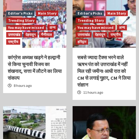
Editor’s Picks
Main Story
Editor’s Picks
Main Story
Trending Story
Trending Story
You may have missed
अन्य
You may have missed
अन्य
उत्तराखंड
देहरादून
नैनीताल
उत्तराखंड
देहरादून
राष्ट्रीय
राष्ट्रीय
हरिद्वार
कांग्रेस अध्यक्ष खड़गे ने हल्द्वानी
सबसे ज्यादा टैक्स भरने वाले
से किया चुनावी विजय का
ऋषभ पंत को उत्तराखंड में नहीं
शंखनाद, सत्ता में लौटने का लिया
मिल रही जमीन! आधी रात को
संकल्प
CM से लगाई गुहार, CM ने लिया
संज्ञान
8 hours ago
11 hours ago