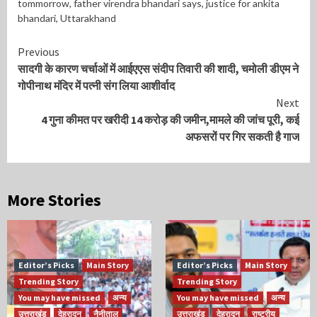
tommorrow
,
father virendra bhandari says
,
justice for ankita
bhandari
,
Uttarakhand
Continue
Previous
सादगी के कारण चर्चाओं में आईएएस संदीप तिवारी की शादी, चमोली डीएम ने
Reading
गोपीनाथ मंदिर में पत्नी संग लिया आशीर्वाद
Next
4 गुना कीमत पर खरीदी 14 करोड़ की जमीन,मामले की जांच पूरी, कई
अफसरों पर गिर सकती है गाज
More Stories
Editor’s Picks
Main Story
Editor’s Picks
Main Story
Trending Story
Trending Story
You may have missed
अन्य
You may have missed
अन्य
उत्तराखंड
देहरादून
नैनीताल
उत्तराखंड
देहरादून
राष्ट्रीय