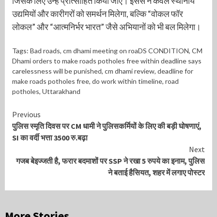
जिसके लिए उन्हें प्रोत्साहित किया जाए। इससे न केवल स्थानीय
उद्यमियों और कारीगरों को समर्थन मिलेगा, बल्कि “वोकल फॉर
लोकल” और “आत्मनिर्भर भारत” जैसे अभियानों को भी बल मिलेगा।
Tags:
Bad roads
,
cm dhami meeting on roaDS CONDITION
,
CM
Dhami orders to make roads potholes free within deadline says
carelessness will be punished
,
cm dhami review
,
deadline for
make roads potholes free
,
do work within timeline
,
road
potholes
,
Uttarakhand
Continue
Previous
पुलिस स्मृति दिवस पर CM धामी ने पुलिसकर्मियों के लिए की बड़ी घोषणाएं,
Reading
SI का वर्दी भत्ता 3500 रु.बढ़ा
Next
गजब बेइज्जती है, फरार बदमाशों पर SSP ने रखा 5 रुपये का इनाम, पुलिस
ने बताई हैसियत, शहर में लगाए पोस्टर
More Stories