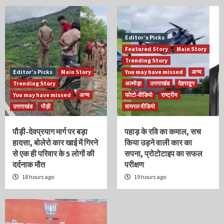
Editor’s Picks
Featured Story
Main Story
Trending Story
Editor’s Picks
Main Story
You may have missed
अन्य
Trending Story
अल्मोड़ा
उत्तराखंड
देहरादून
You may have missed
अन्य
फोटो-वीडियो
राष्ट्रीय
उत्तराखंड
पौड़ी
वायरल वीडियो
पौड़ी-देवप्रयाग मार्ग पर बड़ा
पहाड़ के रवि का कमाल, सच
हादसा, बोलेरो कार खाई में गिरने
किया उड़ने वाली कार का
से एक ही परिवार के 5 लोगों की
सपना, प्रोटोटाइप का सफल
दर्दनाक मौत
परीक्षण
18 hours ago
19 hours ago