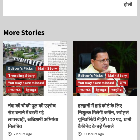
होली
More Stories
Editor’s Picks
Main Story
Trending Story
Editor’s Picks
Main Story
You may have missed
You may have missed
अन्य
उत्तराखंड
देहरादून
उत्तराखंड
देहरादून
राष्ट्रीय
नंदा की चौकी पुल की एप्रोच
हल्द्वानी में हाई कोर्ट के लिए
रोड बनाने में बरती गई
निशुल्क मिलेगी जमीन, स्पोर्ट्स
लापरवाही, अधिशाषी अभियंता
यूनिवर्सिटी में होंगे 122 पद, धामी
निलंबित
कैबिनेट के बड़े फैसले
7 hours ago
11 hours ago