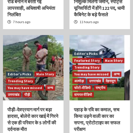
रोड बनाने में बरती गई
निशुल्क मिलेगी जमीन, स्पोर्ट्स
लापरवाही, अधिशाषी अभियंता
यूनिवर्सिटी में होंगे 122 पद, धामी
निलंबित
कैबिनेट के बड़े फैसले
7 hours ago
11 hours ago
Editor’s Picks
Featured Story
Main Story
Trending Story
Editor’s Picks
Main Story
You may have missed
अन्य
Trending Story
अल्मोड़ा
उत्तराखंड
देहरादून
You may have missed
अन्य
फोटो-वीडियो
राष्ट्रीय
उत्तराखंड
पौड़ी
वायरल वीडियो
पौड़ी-देवप्रयाग मार्ग पर बड़ा
पहाड़ के रवि का कमाल, सच
हादसा, बोलेरो कार खाई में गिरने
किया उड़ने वाली कार का
से एक ही परिवार के 5 लोगों की
सपना, प्रोटोटाइप का सफल
दर्दनाक मौत
परीक्षण