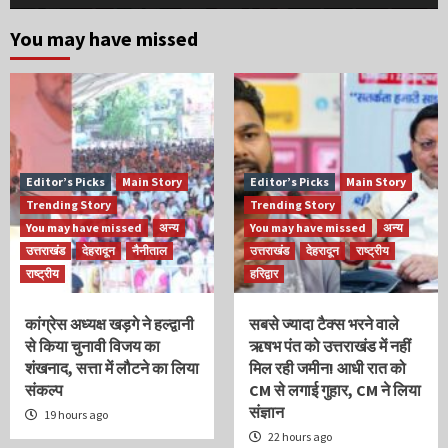
You may have missed
Editor’s Picks
Main Story
Editor’s Picks
Main Story
Trending Story
Trending Story
You may have missed
अन्य
You may have missed
अन्य
उत्तराखंड
देहरादून
नैनीताल
उत्तराखंड
देहरादून
राष्ट्रीय
राष्ट्रीय
हरिद्वार
कांग्रेस अध्यक्ष खड़गे ने हल्द्वानी
सबसे ज्यादा टैक्स भरने वाले
से किया चुनावी विजय का
ऋषभ पंत को उत्तराखंड में नहीं
शंखनाद, सत्ता में लौटने का लिया
मिल रही जमीन! आधी रात को
संकल्प
CM से लगाई गुहार, CM ने लिया
संज्ञान
19 hours ago
22 hours ago