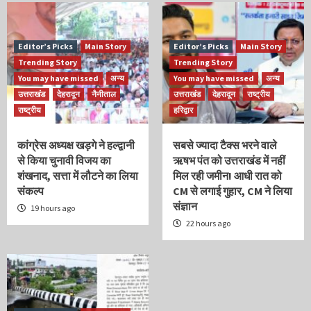
Editor’s Picks
Main Story
Editor’s Picks
Main Story
Trending Story
Trending Story
You may have missed
अन्य
You may have missed
अन्य
उत्तराखंड
देहरादून
नैनीताल
उत्तराखंड
देहरादून
राष्ट्रीय
राष्ट्रीय
हरिद्वार
कांग्रेस अध्यक्ष खड़गे ने हल्द्वानी
सबसे ज्यादा टैक्स भरने वाले
से किया चुनावी विजय का
ऋषभ पंत को उत्तराखंड में नहीं
शंखनाद, सत्ता में लौटने का लिया
मिल रही जमीन! आधी रात को
संकल्प
CM से लगाई गुहार, CM ने लिया
संज्ञान
19 hours ago
22 hours ago