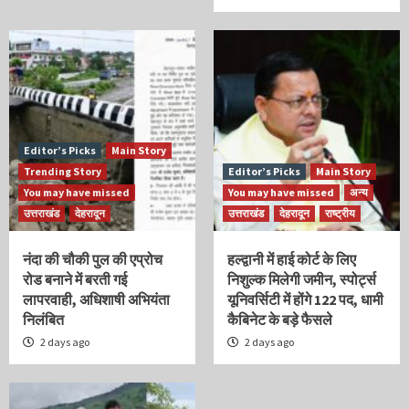
Editor’s Picks
Main Story
Trending Story
Editor’s Picks
Main Story
You may have missed
You may have missed
अन्य
उत्तराखंड
देहरादून
उत्तराखंड
देहरादून
राष्ट्रीय
नंदा की चौकी पुल की एप्रोच
हल्द्वानी में हाई कोर्ट के लिए
रोड बनाने में बरती गई
निशुल्क मिलेगी जमीन, स्पोर्ट्स
लापरवाही, अधिशाषी अभियंता
यूनिवर्सिटी में होंगे 122 पद, धामी
निलंबित
कैबिनेट के बड़े फैसले
2 days ago
2 days ago