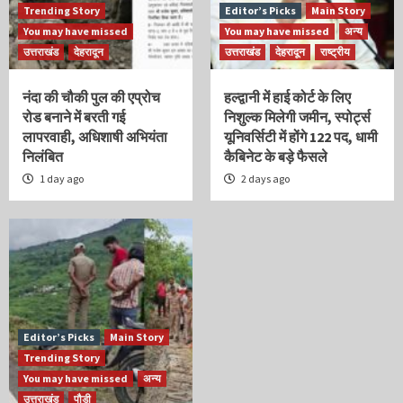
Trending Story
Editor’s Picks
Main Story
You may have missed
You may have missed
अन्य
उत्तराखंड
देहरादून
उत्तराखंड
देहरादून
राष्ट्रीय
नंदा की चौकी पुल की एप्रोच
हल्द्वानी में हाई कोर्ट के लिए
रोड बनाने में बरती गई
निशुल्क मिलेगी जमीन, स्पोर्ट्स
लापरवाही, अधिशाषी अभियंता
यूनिवर्सिटी में होंगे 122 पद, धामी
निलंबित
कैबिनेट के बड़े फैसले
1 day ago
2 days ago
Editor’s Picks
Main Story
Trending Story
You may have missed
अन्य
उत्तराखंड
पौड़ी