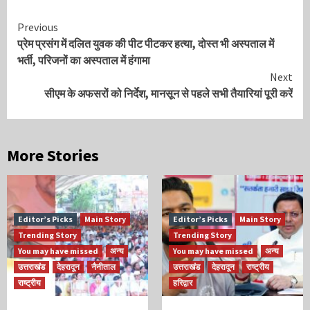
Continue
Previous
प्रेम प्रसंग में दलित युवक की पीट पीटकर हत्या, दोस्त भी अस्पताल में
Reading
भर्ती, परिजनों का अस्पताल में हंगामा
Next
सीएम के अफसरों को निर्देश, मानसून से पहले सभी तैयारियां पूरी करें
More Stories
Editor’s Picks
Main Story
Editor’s Picks
Main Story
Trending Story
Trending Story
You may have missed
अन्य
You may have missed
अन्य
उत्तराखंड
देहरादून
नैनीताल
उत्तराखंड
देहरादून
राष्ट्रीय
राष्ट्रीय
हरिद्वार