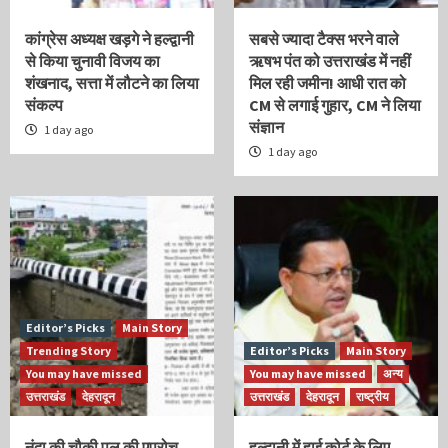
कांग्रेस अध्यक्ष खड़गे ने हल्द्वानी
सबसे ज्यादा टैक्स भरने वाले
से किया चुनावी विजय का
ऋषभ पंत को उत्तराखंड में नहीं
शंखनाद, सत्ता में लौटने का लिया
मिल रही जमीन! आधी रात को
संकल्प
CM से लगाई गुहार, CM ने लिया
संज्ञान
1 day ago
1 day ago
Editor’s Picks
Main Story
Trending Story
Editor’s Picks
Main Story
You may have missed
You may have missed
अन्य
उत्तराखंड
देहरादून
उत्तराखंड
देहरादून
राष्ट्रीय
नंदा की चौकी पुल की एप्रोच
हल्द्वानी में हाई कोर्ट के लिए