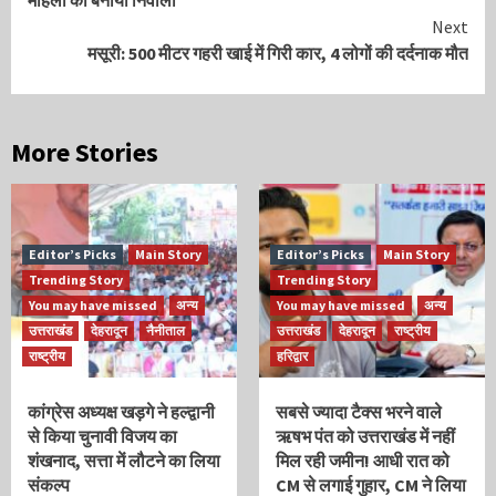
Next
मसूरी: 500 मीटर गहरी खाई में गिरी कार, 4 लोगों की दर्दनाक मौत
More Stories
Editor’s Picks
Main Story
Editor’s Picks
Main Story
Trending Story
Trending Story
You may have missed
अन्य
You may have missed
अन्य
उत्तराखंड
देहरादून
नैनीताल
उत्तराखंड
देहरादून
राष्ट्रीय
राष्ट्रीय
हरिद्वार
कांग्रेस अध्यक्ष खड़गे ने हल्द्वानी
सबसे ज्यादा टैक्स भरने वाले
से किया चुनावी विजय का
ऋषभ पंत को उत्तराखंड में नहीं
शंखनाद, सत्ता में लौटने का लिया
मिल रही जमीन! आधी रात को
संकल्प
CM से लगाई गुहार, CM ने लिया