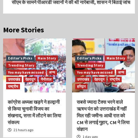
सीएम के सामने पीआरडी जवानों ने की थी नारेबाजी, शासन ने बिठाई जांच
More Stories
Editor’s Picks
Main Story
Editor’s Picks
Main Story
Trending Story
Trending Story
You may have missed
अन्य
You may have missed
अन्य
उत्तराखंड
देहरादून
नैनीताल
उत्तराखंड
देहरादून
राष्ट्रीय
राष्ट्रीय
हरिद्वार
कांग्रेस अध्यक्ष खड़गे ने हल्द्वानी
सबसे ज्यादा टैक्स भरने वाले
से किया चुनावी विजय का
ऋषभ पंत को उत्तराखंड में नहीं
शंखनाद, सत्ता में लौटने का लिया
मिल रही जमीन! आधी रात को
संकल्प
CM से लगाई गुहार, CM ने लिया
संज्ञान
21 hours ago
1 day ago