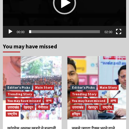
00:00
02:00
You may have missed
Editor’s Picks
Main Story
Editor’s Picks
Main Story
Trending Story
Trending Story
You may have missed
अन्य
You may have missed
अन्य
उत्तराखंड
देहरादून
नैनीताल
उत्तराखंड
देहरादून
राष्ट्रीय
राष्ट्रीय
हरिद्वार
कांग्रेस अध्यक्ष खड़गे ने हल्द्वानी
सबसे ज्यादा टैक्स भरने वाले