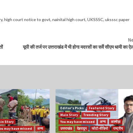
ry
,
high court notice to govt
,
nainital high court
,
UKSSSC
,
uksssc paper
Ne
ों
यूपी की तर्ज पर उत्तराखंड में भी होगा मदरसों का सर्वे सीएम धामी का ऐ
Editor’s Picks
Featured Story
Main Story
Trending Story
in Story
You may have missed
अन्य
अल्मोड़ा
ou may have missed
अन्य
उत्तराखंड
देहरादून
फोटो-वीडियो
राष्ट्रीय