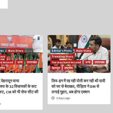
cks
Main Story
Editor’s Picks
Main Story
tory
Trending Story
ve missed
अन्य
उत्तराखंड
You may have missed
अन्य
उत्तराखंड
्ट्रीय
देहरादून
राष्ट्रीय
ु देहरादून वाया
लिव-इन में रह रही पोती कर रही थी दादी
ाजपा के 32 विधायकों के कट
को घर से बेदखल, पीड़िता ने DM से
िकट, CM को भी सेफ सीट की
लगाई गुहार, अब होगा एक्शन
3 days ago
o