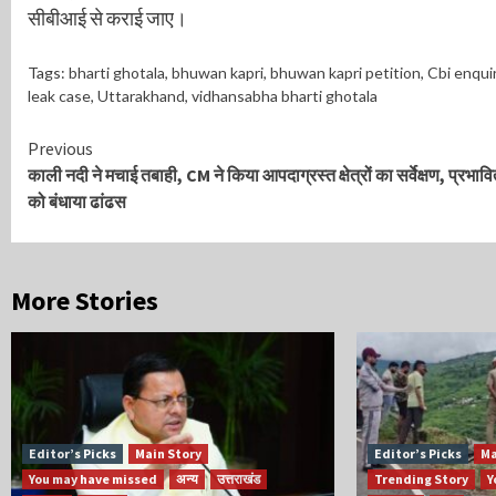
सीबीआई से कराई जाए।
Tags:
bharti ghotala
,
bhuwan kapri
,
bhuwan kapri petition
,
Cbi enqui
leak case
,
Uttarakhand
,
vidhansabha bharti ghotala
Continue
Previous
काली नदी ने मचाई तबाही, CM ने किया आपदाग्रस्त क्षेत्रों का सर्वेक्षण, प्रभावित
Reading
को बंधाया ढांढस
More Stories
Editor’s Picks
Main Story
Editor’s Picks
Ma
You may have missed
अन्य
उत्तराखंड
Trending Story
Y