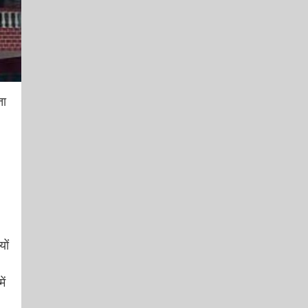
ता
यों
ें