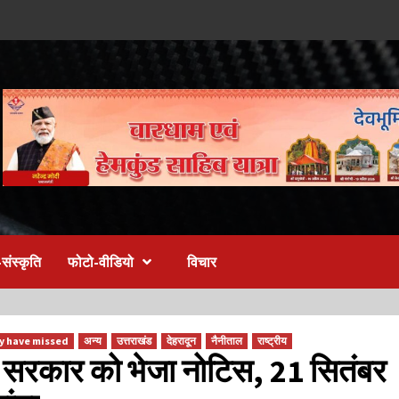
संस्कृति
फोटो-वीडियो
विचार
y have missed
अन्य
उत्तराखंड
देहरादून
नैनीताल
राष्ट्रीय
े सरकार को भेजा नोटिस, 21 सितंबर