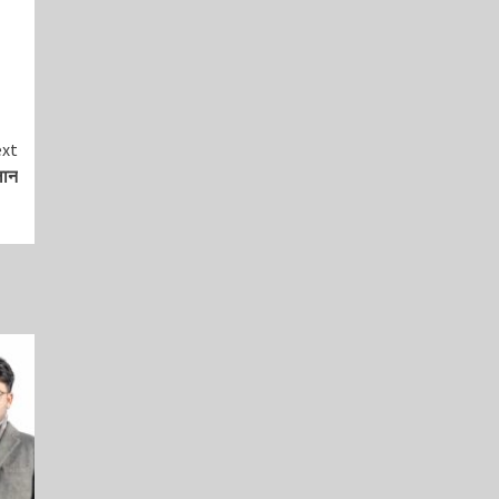
xt
लान