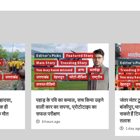
Editor’s Picks
Featured Story
y
Main Story
Trending Story
Editor’s Pi
You may have missed
अन्य
अल्मोड़ा
Trending S
उत्तराखंड
उत्तराखंड
देहरादून
फोटो-वीडियो
राष्ट्रीय
You may ha
वायरल वीडियो
देहरादून
राष
ा हादसा,
पहाड़ के रवि का कमाल, सच किया उड़ने
जंतर मंतर ट
एक ही
वाली कार का सपना, प्रोटोटाइप का
बांकीपुर,भ
क मौत
सफल परीक्षण
सकते हैं ट
तलाश
6 hours ago
1 day ag