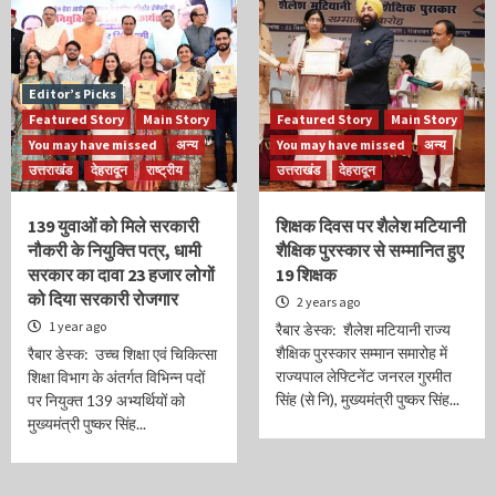
Editor’s Picks
Featured Story
Main Story
Featured Story
Main Story
You may have missed
अन्य
You may have missed
अन्य
उत्तराखंड
देहरादून
राष्ट्रीय
उत्तराखंड
देहरादून
139 युवाओं को मिले सरकारी
शिक्षक दिवस पर शैलेश मटियानी
नौकरी के नियुक्ति पत्र, धामी
शैक्षिक पुरस्कार से सम्मानित हुए
सरकार का दावा 23 हजार लोगों
19 शिक्षक
को दिया सरकारी रोजगार
2 years ago
1 year ago
रैबार डेस्क: शैलेश मटियानी राज्य
शैक्षिक पुरस्कार सम्मान समारोह में
रैबार डेस्क: उच्च शिक्षा एवं चिकित्सा
राज्यपाल लेफ्टिनेंट जनरल गुरमीत
शिक्षा विभाग के अंतर्गत विभिन्न पदों
सिंह (से नि), मुख्यमंत्री पुष्कर सिंह...
पर नियुक्त 139 अभ्यर्थियों को
मुख्यमंत्री पुष्कर सिंह...