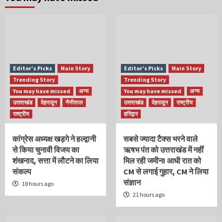
Editor’s Picks
Main Story
Editor’s Picks
Main Story
Trending Story
Trending Story
You may have missed
अन्य
You may have missed
अन्य
उत्तराखंड
देहरादून
नैनीताल
उत्तराखंड
देहरादून
राष्ट्रीय
राष्ट्रीय
हरिद्वार
कांग्रेस अध्यक्ष खड़गे ने हल्द्वानी
सबसे ज्यादा टैक्स भरने वाले
से किया चुनावी विजय का
ऋषभ पंत को उत्तराखंड में नहीं
शंखनाद, सत्ता में लौटने का लिया
मिल रही जमीन! आधी रात को
संकल्प
CM से लगाई गुहार, CM ने लिया
संज्ञान
18 hours ago
21 hours ago