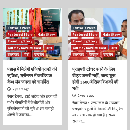
Editor’s Picks
Editor’s Picks
Featured Story
Main Story
Featured Story
Main Story
Trending Story
Trending Story
You may have missed
अन्य
You may have missed
अन्य
उत्तराखंड
पौड़ी
राष्ट्रीय
उत्तराखंड
देहरादून
राष्ट्रीय
पहाड़ में मिलेगी एंजियोग्राफी की
प्राइमरी टीचर बनने के लिए
सुविधा, श्रीनगर में कार्डियक
बीएड जरूरी नहीं, जल्द शुरू
कैथ लैब जनता को समर्पित
होगी 3600 बेसिक शिक्षकों की
भर्ती
2 years ago
2 years ago
रैबार डेस्क: हार्ट अटैक और हृदय की
गंभीर बीमारियों में कैथोलॉजी और
रैबार डेस्क : उत्तराखंड के सरकारी
एंजियोग्राफी की सुविधा अब पहाड़ी
प्राइमरी स्कूलों में शिक्षकों की नियुक्ति
क्षेत्रों में उपलब्ध...
का रास्ता साफ हो गया है। राज्य
सरकार...