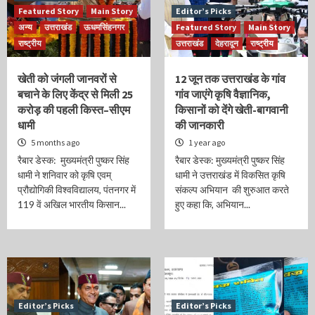
Featured Story
Main Story
Editor’s Picks
अन्य
उत्तराखंड
ऊधमसिंहनगर
Featured Story
Main Story
राष्ट्रीय
उत्तराखंड
देहरादून
राष्ट्रीय
खेती को जंगली जानवरों से
12 जून तक उत्तराखंड के गांव
बचाने के लिए केंद्र से मिली 25
गांव जाएंगे कृषि वैज्ञानिक,
करोड़ की पहली किस्त–सीएम
किसानों को देंगे खेती-बागवानी
धामी
की जानकारी
5 months ago
1 year ago
रैबार डेस्क: मुख्यमंत्री पुष्कर सिंह
रैबार डेस्क: मुख्यमंत्री पुष्कर सिंह
धामी ने शनिवार को कृषि एवम्
धामी ने उत्तराखंड में विकसित कृषि
प्रौद्योगिकी विश्वविद्यालय, पंतनगर में
संकल्प अभियान की शुरुआत करते
119 वें अखिल भारतीय किसान...
हुए कहा कि, अभियान...
Editor’s Picks
Editor’s Picks