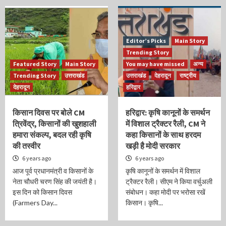
Editor’s Picks
Main Story
Trending Story
Featured Story
Main Story
You may have missed
अन्य
Trending Story
उत्तराखंड
उत्तराखंड
देहरादून
राष्ट्रीय
देहरादून
हरिद्वार
किसान दिवस पर बोले CM
हरिद्वार: कृषि कानूनों के समर्थन
त्रिवेंद्र, किसानों की खुशहाली
में विशाल ट्रैक्टर रैली, CM ने
हमारा संकल्प, बदल रही कृषि
कहा किसानों के साथ हरदम
की तस्वीर
खड़ी है मोदी सरकार
6 years ago
6 years ago
आज पूर्व प्रधानमंत्री व किसानों के
कृषि कानूनों के समर्थन में विशाल
नेता चौधरी चरण सिंह की जयंती है।
ट्रैक्टर रैली। सीएम ने किया वर्चुअली
इस दिन को किसान दिवस
संबोधन। कहा मोदी पर भरोसा रखें
(Farmers Day...
किसान। कृषि...