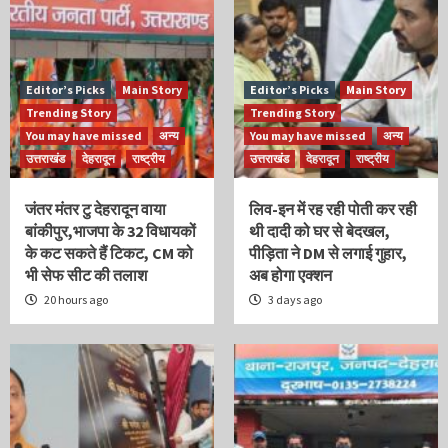
Editor’s Picks
Main Story
Editor’s Picks
Main Story
Trending Story
Trending Story
You may have missed
अन्य
You may have missed
अन्य
उत्तराखंड
देहरादून
राष्ट्रीय
उत्तराखंड
देहरादून
राष्ट्रीय
जंतर मंतर टु देहरादून वाया
लिव-इन में रह रही पोती कर रही
बांकीपुर,भाजपा के 32 विधायकों
थी दादी को घर से बेदखल,
के कट सकते हैं टिकट, CM को
पीड़िता ने DM से लगाई गुहार,
भी सेफ सीट की तलाश
अब होगा एक्शन
20 hours ago
3 days ago