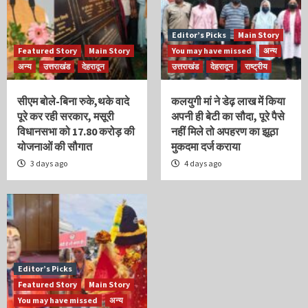
Editor’s Picks
Main Story
Featured Story
Main Story
You may have missed
अन्य
अन्य
उत्तराखंड
देहरादून
उत्तराखंड
देहरादून
राष्ट्रीय
सीएम बोले-बिना रुके,थके वादे
कलयुगी मां ने डेढ़ लाख में किया
पूरे कर रही सरकार, मसूरी
अपनी ही बेटी का सौदा, पूरे पैसे
विधानसभा को 17.80 करोड़ की
नहीं मिले तो अपहरण का झूठा
योजनाओं की सौगात
मुकदमा दर्ज कराया
3 days ago
4 days ago
Editor’s Picks
Featured Story
Main Story
You may have missed
अन्य