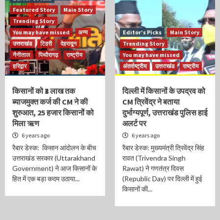
Featured Story
Main Story
Trending Story
You may have missed
अन्य
Editor’s Picks
Main Story
उत्तराखंड
टिहरी
देहरादून
Trending Story
नैनीताल
पिथौरागढ़
राष्ट्रीय
You may have missed
हरिद्वार
अंतर्राष्ट्रीय
उत्तराखंड
राष्ट्रीय
किसानों को ₹3 लाख तक
दिल्ली में किसानों के उपद्रव को
ब्याजमुक्त कर्ज की CM ने की
CM त्रिवेंद्र ने बताया
शुरुआत, 25 हजार किसानों को
दुर्भाग्यपूर्ण, उत्तराखंड पुलिस हाई
मिला ऋण
अलर्ट पर
6 years ago
6 years ago
रैबार डेस्क: किसान आंदोलन के बीच
रैबार डेस्क: मुख्यमंत्री त्रिवेंद्र सिंह
उत्तराखंड सरकार (Uttarakhand
रावत (Trivendra Singh
Government) ने आज किसानों के
Rawat) ने गणतंत्र दिवस
हित में एक बड़ा कदम उठाया...
(Republic Day) पर दिल्ली में हुई
किसानों की...