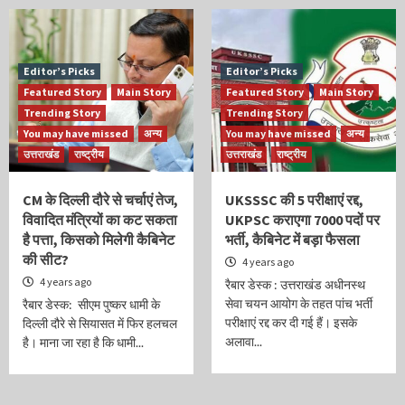
Editor’s Picks
Editor’s Picks
Featured Story
Main Story
Featured Story
Main Story
Trending Story
Trending Story
You may have missed
अन्य
You may have missed
अन्य
उत्तराखंड
राष्ट्रीय
उत्तराखंड
राष्ट्रीय
CM के दिल्ली दौरे से चर्चाएं तेज,
UKSSSC की 5 परीक्षाएं रद्द,
विवादित मंत्रियों का कट सकता
UKPSC कराएगा 7000 पदों पर
है पत्ता, किसको मिलेगी कैबिनेट
भर्ती, कैबिनेट में बड़ा फैसला
की सीट?
4 years ago
4 years ago
रैबार डेस्क : उत्तराखंड अधीनस्थ
सेवा चयन आयोग के तहत पांच भर्ती
रैबार डेस्क: सीएम पुष्कर धामी के
परीक्षाएं रद्द कर दी गई हैं। इसके
दिल्ली दौरे से सियासत में फिर हलचल
अलावा...
है। माना जा रहा है कि धामी...