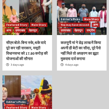
Editor’s Picks
Main Story
Featured Story
Main Story
You may have missed
अन्य
अन्य
उत्तराखंड
देहरादून
उत्तराखंड
देहरादून
राष्ट्रीय
सीएम बोले-बिना रुके,थके वादे
कलयुगी मां ने डेढ़ लाख में किया
पूरे कर रही सरकार, मसूरी
अपनी ही बेटी का सौदा, पूरे पैसे
विधानसभा को 17.80 करोड़ की
नहीं मिले तो अपहरण का झूठा
योजनाओं की सौगात
मुकदमा दर्ज कराया
3 days ago
4 days ago
Editor’s Picks
Featured Story
Main Story