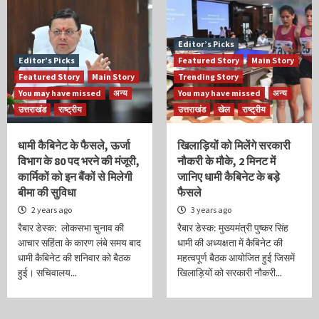
Editor’s Picks
Editor’s Picks
Featured Story
Main Story
Featured Story
Main Story
Trending Story
You may have missed
अन्य
You may have missed
अन्य
उत्तराखंड
राष्ट्रीय
उत्तराखंड
खेल
राष्ट्रीय
धामी कैबिनेट के फैसले, ऊर्जा
खिलाड़ियों को मिलेंगे सरकारी
विभाग के 80 पद भरने की मंजूरी,
नौकरी के मौके, 2 मिनट में
कार्मिकों को इन बैंकों से मिलेगी
जानिए धामी कैबिनेट के बड़े
बीमा की सुविधा
फैसले
2 years ago
3 years ago
रैबार डेस्क: लोकसभा चुनाव की
रैबार डेस्क: मुख्यमंत्री पुष्कर सिंह
आचार सहिंता के कारण लंबे समय बाद
धामी की अध्यक्षता में कैबिनेट की
धामी कैबिनेट की शनिवार को बैठक
महत्वपूर्ण बैठक आयोजित हुई जिसमें
हुई। सचिवालय...
खिलाड़ियों को सरकारी नौकरी...