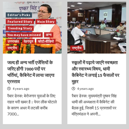
Editor’s Picks
Featured Story
Main Story
Trending Story
You may have missed
अन्य
उत्तराखंड
देहरादून
फोटो-वीडियो
राष्ट्रीय
राष्ट्रीय
जल्द ही अन्य भर्ती एजेंसियों के
स्कूलों में पढ़ाये जाएंगे स्वच्छता
जरिए होंगी 7000 पदों पर
और स्वास्थ्य विषय, धामी
भर्तियां, कैबिनेट में लाया जाएगा
कैबिनेट ने लगाई 15 फैसलों पर
प्रस्ताव
मुहर
4 years ago
4 years ago
रैबार डेस्क: बेरोजगार युवाओं के लिए
रैबार डेस्क: मुख्यमंत्री पुष्कर सिंह
राहत भरी खबर है। पेपर लीक घोटाले
धामी की अध्यक्षता में कैबिनेट की
के कारण अधर में लटकी करीब
बैठक हुई, जिसमें 15 प्रस्तावों पर
7000...
मंत्रिमंडल ने अपनी...