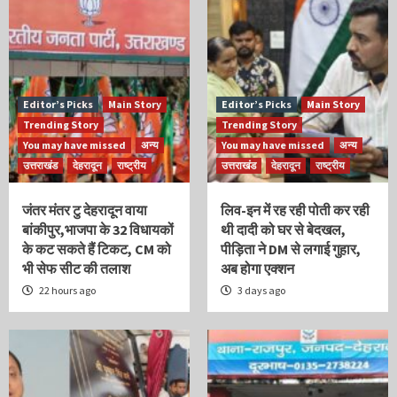
Editor’s Picks
Main Story
Editor’s Picks
Main Story
Trending Story
Trending Story
You may have missed
अन्य
You may have missed
अन्य
उत्तराखंड
देहरादून
राष्ट्रीय
उत्तराखंड
देहरादून
राष्ट्रीय
जंतर मंतर टु देहरादून वाया
लिव-इन में रह रही पोती कर रही
बांकीपुर,भाजपा के 32 विधायकों
थी दादी को घर से बेदखल,
के कट सकते हैं टिकट, CM को
पीड़िता ने DM से लगाई गुहार,
भी सेफ सीट की तलाश
अब होगा एक्शन
22 hours ago
3 days ago