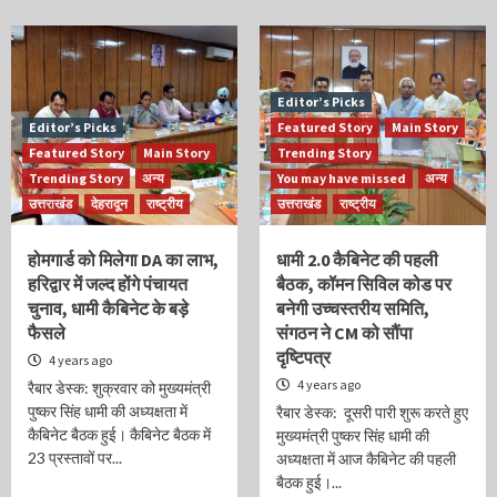
Editor’s Picks
Editor’s Picks
Featured Story
Main Story
Featured Story
Main Story
Trending Story
Trending Story
अन्य
You may have missed
अन्य
उत्तराखंड
देहरादून
राष्ट्रीय
उत्तराखंड
राष्ट्रीय
होमगार्ड को मिलेगा DA का लाभ,
धामी 2.0 कैबिनेट की पहली
हरिद्वार में जल्द होंगे पंचायत
बैठक, कॉमन सिविल कोड पर
चुनाव, धामी कैबिनेट के बड़े
बनेगी उच्चस्तरीय समिति,
फैसले
संगठन ने CM को सौंपा
दृष्टिपत्र
4 years ago
4 years ago
रैबार डेस्क: शुक्रवार को मुख्यमंत्री
पुष्कर सिंह धामी की अध्यक्षता में
रैबार डेस्क: दूसरी पारी शुरू करते हुए
कैबिनेट बैठक हुई। कैबिनेट बैठक में
मुख्यमंत्री पुष्कर सिंह धामी की
23 प्रस्तावों पर...
अध्यक्षता में आज कैबिनेट की पहली
बैठक हुई।...