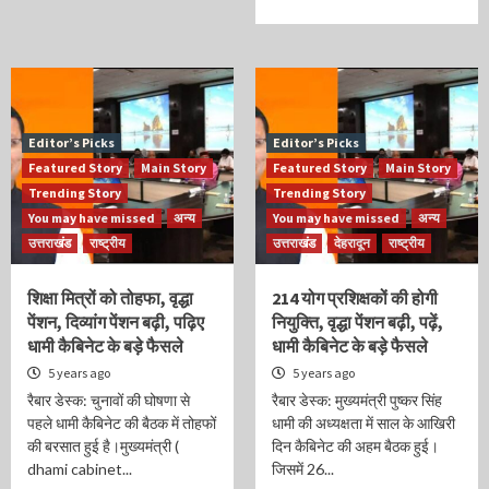
Editor’s Picks
Editor’s Picks
Featured Story
Main Story
Featured Story
Main Story
Trending Story
Trending Story
You may have missed
अन्य
You may have missed
अन्य
उत्तराखंड
राष्ट्रीय
उत्तराखंड
देहरादून
राष्ट्रीय
शिक्षा मित्रों को तोहफा, वृद्धा
214 योग प्रशिक्षकों की होगी
पेंशन, दिव्यांग पेंशन बढ़ी, पढ़िए
नियुक्ति, वृद्धा पेंशन बढ़ी, पढ़ें,
धामी कैबिनेट के बड़े फैसले
धामी कैबिनेट के बड़े फैसले
5 years ago
5 years ago
रैबार डेस्क: चुनावों की घोषणा से
रैबार डेस्क: मुख्यमंत्री पुष्कर सिंह
पहले धामी कैबिनेट की बैठक में तोहफों
धामी की अध्यक्षता में साल के आखिरी
की बरसात हुई है।मुख्यमंत्री (
दिन कैबिनेट की अहम बैठक हुई।
dhami cabinet...
जिसमें 26...