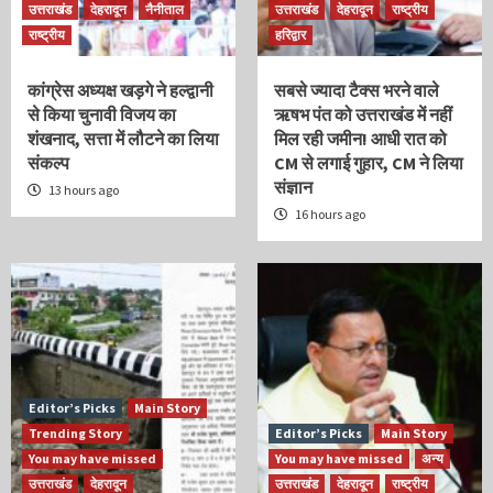
उत्तराखंड
देहरादून
नैनीताल
उत्तराखंड
देहरादून
राष्ट्रीय
राष्ट्रीय
हरिद्वार
कांग्रेस अध्यक्ष खड़गे ने हल्द्वानी
सबसे ज्यादा टैक्स भरने वाले
से किया चुनावी विजय का
ऋषभ पंत को उत्तराखंड में नहीं
शंखनाद, सत्ता में लौटने का लिया
मिल रही जमीन! आधी रात को
संकल्प
CM से लगाई गुहार, CM ने लिया
संज्ञान
13 hours ago
16 hours ago
Editor’s Picks
Main Story
Trending Story
Editor’s Picks
Main Story
You may have missed
You may have missed
अन्य
उत्तराखंड
देहरादून
उत्तराखंड
देहरादून
राष्ट्रीय