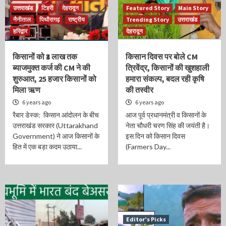
उत्तराखंड
टिहरी
देहरादून
Featured Story
Main Story
नैनीताल
पिथौरागढ़
राष्ट्रीय
Trending Story
उत्तराखंड
हरिद्वार
देहरादून
किसानों को ₹3 लाख तक
किसान दिवस पर बोले CM
ब्याजमुक्त कर्ज की CM ने की
त्रिवेंद्र, किसानों की खुशहाली
शुरुआत, 25 हजार किसानों को
हमारा संकल्प, बदल रही कृषि
मिला ऋण
की तस्वीर
6 years ago
6 years ago
रैबार डेस्क: किसान आंदोलन के बीच
आज पूर्व प्रधानमंत्री व किसानों के
उत्तराखंड सरकार (Uttarakhand
नेता चौधरी चरण सिंह की जयंती है।
Government) ने आज किसानों के
इस दिन को किसान दिवस
हित में एक बड़ा कदम उठाया...
(Farmers Day...
Editor’s Picks