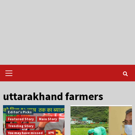
Primary
Menu
uttarakhand farmers
Editor’s Picks
Featured Story
Main Story
Trending Story
You may have missed
अन्य