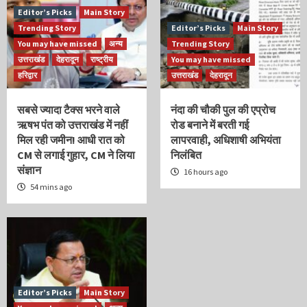
Editor’s Picks
Main Story
Trending Story
Editor’s Picks
Main Story
You may have missed
अन्य
Trending Story
उत्तराखंड
देहरादून
राष्ट्रीय
You may have missed
हरिद्वार
उत्तराखंड
देहरादून
सबसे ज्यादा टैक्स भरने वाले
नंदा की चौकी पुल की एप्रोच
ऋषभ पंत को उत्तराखंड में नहीं
रोड बनाने में बरती गई
मिल रही जमीन! आधी रात को
लापरवाही, अधिशाषी अभियंता
CM से लगाई गुहार, CM ने लिया
निलंबित
संज्ञान
16 hours ago
54 mins ago
Editor’s Picks
Main Story