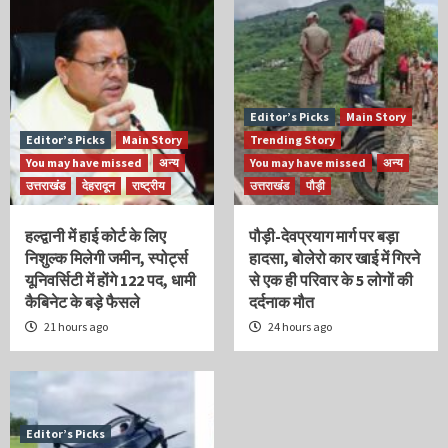
Editor’s Picks
Main Story
Editor’s Picks
Main Story
Trending Story
You may have missed
अन्य
You may have missed
अन्य
उत्तराखंड
देहरादून
राष्ट्रीय
उत्तराखंड
पौड़ी
हल्द्वानी में हाई कोर्ट के लिए
पौड़ी-देवप्रयाग मार्ग पर बड़ा
निशुल्क मिलेगी जमीन, स्पोर्ट्स
हादसा, बोलेरो कार खाई में गिरने
यूनिवर्सिटी में होंगे 122 पद, धामी
से एक ही परिवार के 5 लोगों की
कैबिनेट के बड़े फैसले
दर्दनाक मौत
21 hours ago
24 hours ago
Editor’s Picks