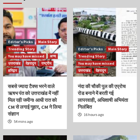
Editor’s Picks
Main Story
Trending Story
Editor’s Picks
Main Story
You may have missed
अन्य
Trending Story
उत्तराखंड
देहरादून
राष्ट्रीय
You may have missed
हरिद्वार
उत्तराखंड
देहरादून
सबसे ज्यादा टैक्स भरने वाले
नंदा की चौकी पुल की एप्रोच
ऋषभ पंत को उत्तराखंड में नहीं
रोड बनाने में बरती गई
मिल रही जमीन! आधी रात को
लापरवाही, अधिशाषी अभियंता
CM से लगाई गुहार, CM ने लिया
निलंबित
संज्ञान
16 hours ago
54 mins ago