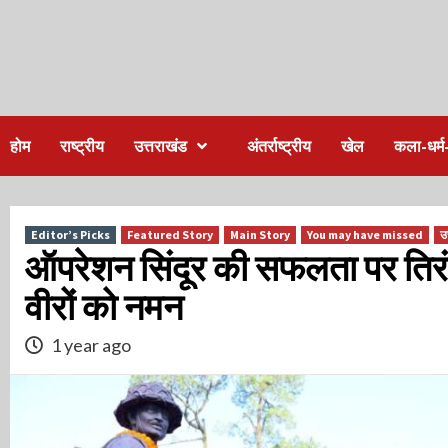
होम
राष्ट्रीय
उत्तराखंड
अंतर्राष्ट्रीय
खेल
कला-धर्म-
Editor’s Picks
Featured Story
Main Story
You may have missed
उ
ऑपरेशन सिंदूर की सफलता पर तिरंगा
वीरों को नमन
1 year ago