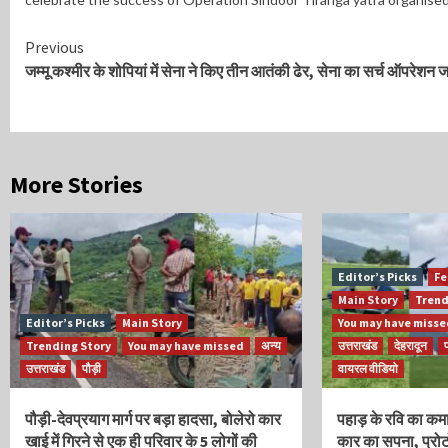
Continue
Previous
जम्मू कश्मीर के शोपियां में सेना ने किए तीन आतंकी ढेर, सेना का सर्च ऑपरेशन ज
Reading
More Stories
Editor’s Picks
Fe
Main Story
Trend
Editor’s Picks
Main Story
You may have miss
Trending Story
You may have missed
अन्य
उत्तराखंड
देहरादून
उत्तराखंड
पौड़ी
वायरल वीडियो
पौड़ी-देवप्रयाग मार्ग पर बड़ा हादसा, बोलेरो कार
पहाड़ के रवि का कम
खाई में गिरने से एक ही परिवार के 5 लोगों की
कार का सपना, प्रो