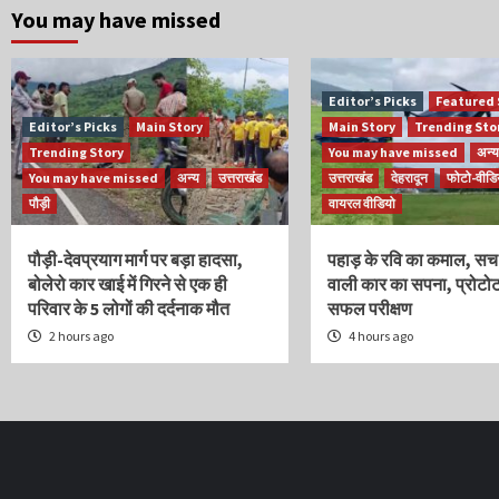
You may have missed
Editor’s Picks
Featured 
Editor’s Picks
Main Story
Main Story
Trending Sto
Trending Story
You may have missed
अन्य
You may have missed
अन्य
उत्तराखंड
उत्तराखंड
देहरादून
फोटो-वीडि
पौड़ी
वायरल वीडियो
पौड़ी-देवप्रयाग मार्ग पर बड़ा हादसा,
पहाड़ के रवि का कमाल, सच
बोलेरो कार खाई में गिरने से एक ही
वाली कार का सपना, प्रोटो
परिवार के 5 लोगों की दर्दनाक मौत
सफल परीक्षण
2 hours ago
4 hours ago