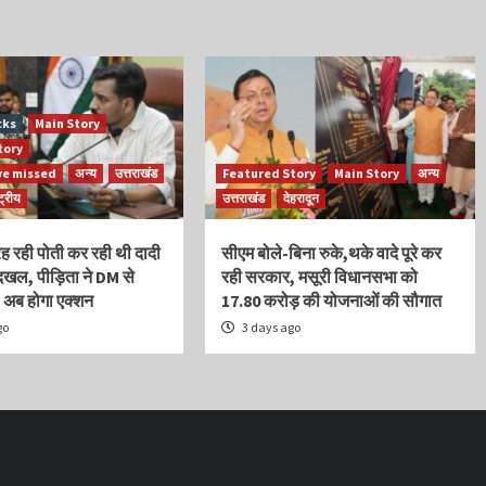
cks
Main Story
tory
ve missed
अन्य
उत्तराखंड
Featured Story
Main Story
अन्य
्ट्रीय
उत्तराखंड
देहरादून
रह रही पोती कर रही थी दादी
सीएम बोले-बिना रुके,थके वादे पूरे कर
ेदखल, पीड़िता ने DM से
रही सरकार, मसूरी विधानसभा को
, अब होगा एक्शन
17.80 करोड़ की योजनाओं की सौगात
go
3 days ago