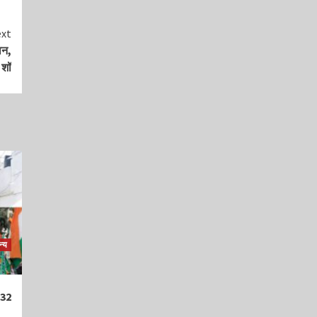
xt
ान,
 शॉ
्य
 32