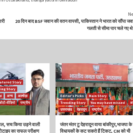
Ne
ारी
20 दिन बाद BSF जवान की वतन वापसी, पाकिस्तान ने भारत को सौंपा जव
गलती से सीमा पार चले गए थे
atured Story
ing Story
ed
अन्य
अल्मोड़ा
Editor’s Picks
Main Story
फोटो-वीडियो
राष्ट्रीय
Trending Story
You may have missed
अन
उत्तराखंड
देहरादून
राष्ट्रीय
ाल, सच किया उड़ने वाली
जंतर मंतर टु देहरादून वाया बांकीपुर,भाजपा के
टोटाइप का सफल परीक्षण
विधायकों के कट सकते हैं टिकट, CM को भी