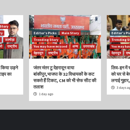
Story
ry
Editor’s Picks
Main Story
Editor’s Pi
अल्मोड़ा
Trending Story
Trending S
यो
राष्ट्रीय
You may have missed
अन्य
उत्तराखंड
You may ha
देहरादून
राष्ट्रीय
देहरादून
राष
 किया उड़ने
जंतर मंतर टु देहरादून वाया
लिव-इन में 
टाइप का
बांकीपुर,भाजपा के 32 विधायकों के कट
को घर से ब
सकते हैं टिकट, CM को भी सेफ सीट की
लगाई गुहार
तलाश
3 days a
1 day ago