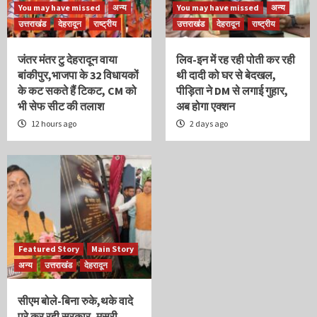
You may have missed
अन्य
You may have missed
अन्य
उत्तराखंड
देहरादून
राष्ट्रीय
उत्तराखंड
देहरादून
राष्ट्रीय
जंतर मंतर टु देहरादून वाया
लिव-इन में रह रही पोती कर रही
बांकीपुर,भाजपा के 32 विधायकों
थी दादी को घर से बेदखल,
के कट सकते हैं टिकट, CM को
पीड़िता ने DM से लगाई गुहार,
भी सेफ सीट की तलाश
अब होगा एक्शन
12 hours ago
2 days ago
Featured Story
Main Story
अन्य
उत्तराखंड
देहरादून
सीएम बोले-बिना रुके,थके वादे
पूरे कर रही सरकार, मसूरी