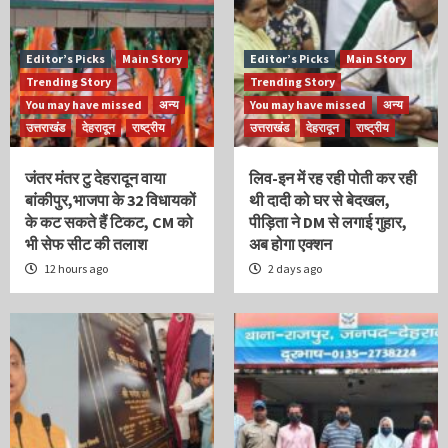
Editor’s Picks
Main Story
Editor’s Picks
Main Story
Trending Story
Trending Story
You may have missed
अन्य
You may have missed
अन्य
उत्तराखंड
देहरादून
राष्ट्रीय
उत्तराखंड
देहरादून
राष्ट्रीय
जंतर मंतर टु देहरादून वाया
लिव-इन में रह रही पोती कर रही
बांकीपुर,भाजपा के 32 विधायकों
थी दादी को घर से बेदखल,
के कट सकते हैं टिकट, CM को
पीड़िता ने DM से लगाई गुहार,
भी सेफ सीट की तलाश
अब होगा एक्शन
12 hours ago
2 days ago