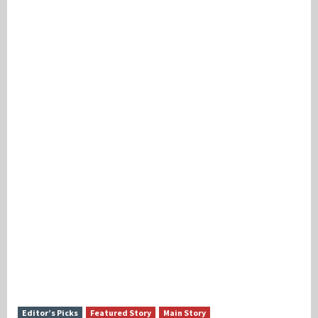
Editor’s Picks
Featured Story
Main Story