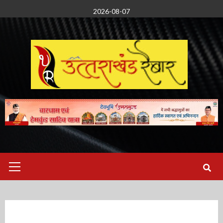
Skip
2026-08-07
to
content
Primary
Menu