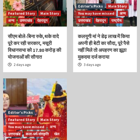
Editor’s Picks
Main Story
Featured Story
Main Story
You may have missed
अन्य
अन्य
उत्तराखंड
देहरादून
उत्तराखंड
देहरादून
राष्ट्रीय
सीएम बोले-बिना रुके,थके वादे
कलयुगी मां ने डेढ़ लाख में किया
पूरे कर रही सरकार, मसूरी
अपनी ही बेटी का सौदा, पूरे पैसे
विधानसभा को 17.80 करोड़ की
नहीं मिले तो अपहरण का झूठा
योजनाओं की सौगात
मुकदमा दर्ज कराया
2 days ago
3 days ago
Editor’s Picks
Featured Story
Main Story
You may have missed
अन्य
उत्तराखंड
कला-धर्म-संस्कृति
खेल