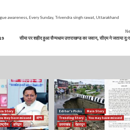
gue awareness
,
Every Sunday
,
Trivendra singh rawat
,
Uttarakhand
Ne
ड19
सीमा पर शहीद हुआ सैन्यधाम उत्तराखण्ड का जवान, सीएम ने जताया दु
in Story
Editor’s Picks
Main Story
ou may have missed
अन्य
Trending Story
You may have missed
ाष्ट्रीय
हरिद्वार
उत्तराखंड
देहरादून