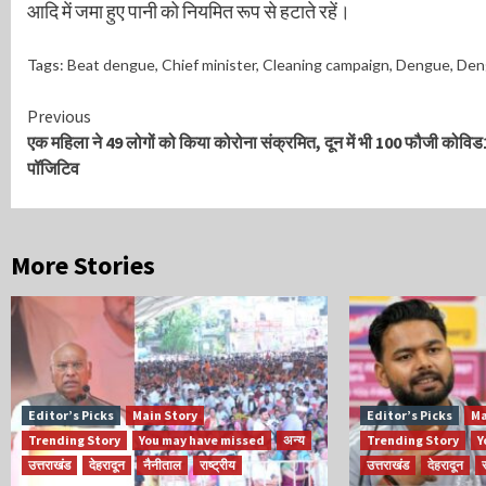
आदि में जमा हुए पानी को नियमित रूप से हटाते रहें।
Tags:
Beat dengue
,
Chief minister
,
Cleaning campaign
,
Dengue
,
Den
Continue
Previous
एक महिला ने 49 लोगों को किया कोरोना संक्रमित, दून में भी 100 फौजी कोवि
Reading
पॉजिटिव
More Stories
Editor’s Picks
Main Story
Editor’s Picks
Ma
Trending Story
You may have missed
अन्य
Trending Story
Y
उत्तराखंड
देहरादून
नैनीताल
राष्ट्रीय
उत्तराखंड
देहरादून
र