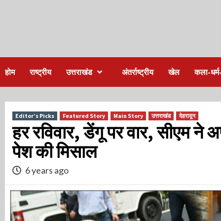
होम
राष्ट्रीय
उत्तराखंड
अंतर्राष्ट्रीय
खेल
कला-धर्म-
Editor’s Picks
Featured Story
Main Story
उत्तराखंड
देहरादून
हर रविवार, डेंगू पर वार, सीएम न
पेश की मिसाल
6 years ago