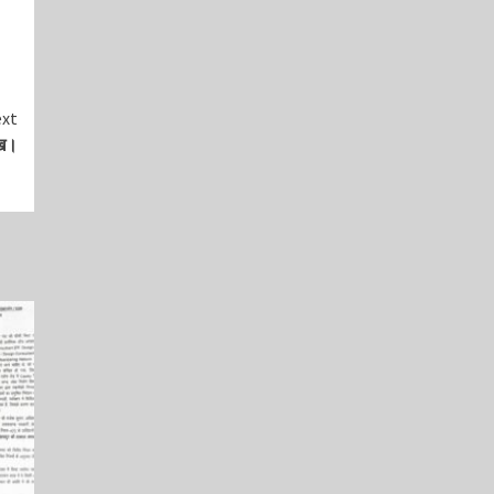
xt
ःख।