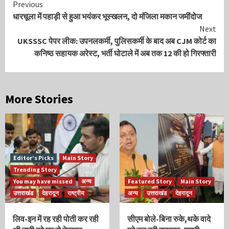
Continue
Previous
धारचूला में पहाड़ी से हुआ भयंकर भूस्खलन, दो मंजिला मकान जमींदोज
Reading
Next
UKSSSC पेपर लीक: उपनलकर्मी, पुलिसकर्मी के बाद अब CJM कोर्ट का
कनिष्ठ सहायक अरेस्ट, भर्ती घोटाले में अब तक 12 की हो गिरफ्तारी
More Stories
Editor’s Picks
Main Story
Trending Story
You may have missed
अन्य
Featured Story
Main Story
उत्तराखंड
देहरादून
राष्ट्रीय
अन्य
उत्तराखंड
देहरादून
लिव-इन में रह रही पोती कर रही
सीएम बोले-बिना रुके,थके वादे