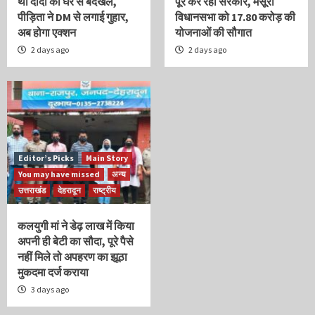
थी दादी को घर से बेदखल,
पूरे कर रही सरकार, मसूरी
पीड़िता ने DM से लगाई गुहार,
विधानसभा को 17.80 करोड़ की
अब होगा एक्शन
योजनाओं की सौगात
2 days ago
2 days ago
Editor’s Picks
Main Story
You may have missed
अन्य
उत्तराखंड
देहरादून
राष्ट्रीय
कलयुगी मां ने डेढ़ लाख में किया
अपनी ही बेटी का सौदा, पूरे पैसे
नहीं मिले तो अपहरण का झूठा
मुकदमा दर्ज कराया
3 days ago