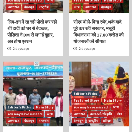
You may have missed
अन्य
Featured Story
Main Story
उत्तराखंड
देहरादून
राष्ट्रीय
अन्य
उत्तराखंड
देहरादून
लिव-इन में रह रही पोती कर रही
सीएम बोले-बिना रुके,थके वादे
थी दादी को घर से बेदखल,
पूरे कर रही सरकार, मसूरी
पीड़िता ने DM से लगाई गुहार,
विधानसभा को 17.80 करोड़ की
अब होगा एक्शन
योजनाओं की सौगात
2 days ago
2 days ago
Editor’s Picks
Featured Story
Main Story
Editor’s Picks
Main Story
You may have missed
अन्य
You may have missed
अन्य
उत्तराखंड
कला-धर्म-संस्कृति
खेल
उत्तराखंड
देहरादून
राष्ट्रीय
देहरादून
राष्ट्रीय
हरिद्वार