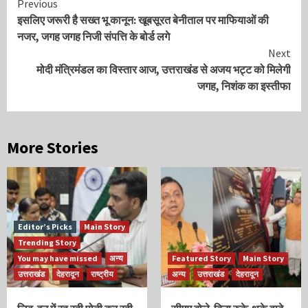
Continue
Previous
इसलिए जरूरी है सख्त भू कानून: खूबसूरत बेनीताल पर माफियाओं की
Reading
नजर, जगह जगह निजी संपत्ति के बोर्ड लगे
Next
मोदी मंत्रिमंडल का विस्तार आज, उत्तराखंड से अजय भट्ट को मिलेगी
जगह, निशंक का इस्तीफा
More Stories
Editor’s Picks
Main Story
Trending Story
You may have missed
अन्य
Featured Story
Main Story
उत्तराखंड
देहरादून
राष्ट्रीय
अन्य
उत्तराखंड
देहरादून