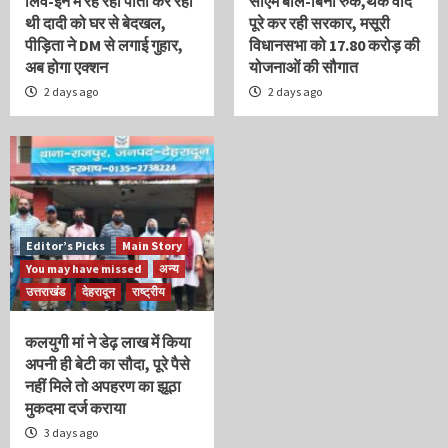
लिव-इन में रह रही पोती कर रही
सीएम बोले-बिना रुके,थके वादे
थी दादी को घर से बेदखल,
पूरे कर रही सरकार, मसूरी
पीड़िता ने DM से लगाई गुहार,
विधानसभा को 17.80 करोड़ की
अब होगा एक्शन
योजनाओं की सौगात
2 days ago
2 days ago
Editor’s Picks
Main Story
You may have missed
अन्य
उत्तराखंड
देहरादून
राष्ट्रीय
कलयुगी मां ने डेढ़ लाख में किया
अपनी ही बेटी का सौदा, पूरे पैसे
नहीं मिले तो अपहरण का झूठा
मुकदमा दर्ज कराया
3 days ago