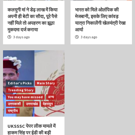
कलयुगी मां ने डेढ़ लाख में किया
भारत को मिले ओलंपिक की
अपनी ही बेटी का सौदा, पूरे पैसे
मेजबानी, इसके लिए कांवड़
नहीं मिले तो अपहरण का झूठा
यात्रा निकालेंगी खेलमंत्री रेखा
मुकदमा दर्ज कराया
आर्या
3 days ago
3 days ago
Editor’s Picks
Main Story
Trending Story
You may have missed
अन्य
उत्तरकाशी
उत्तराखंड
देहरादून
राष्ट्रीय
UKSSSC पेपर लीक मामले में
हाकम सिंह पर ईडी की बड़ी