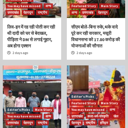
You may have missed
अन्य
Featured Story
Main Story
उत्तराखंड
देहरादून
राष्ट्रीय
अन्य
उत्तराखंड
देहरादून
लिव-इन में रह रही पोती कर रही
सीएम बोले-बिना रुके,थके वादे
थी दादी को घर से बेदखल,
पूरे कर रही सरकार, मसूरी
पीड़िता ने DM से लगाई गुहार,
विधानसभा को 17.80 करोड़ की
अब होगा एक्शन
योजनाओं की सौगात
2 days ago
2 days ago
Editor’s Picks
Featured Story
Main Story
Editor’s Picks
Main Story
You may have missed
अन्य
You may have missed
अन्य
उत्तराखंड
कला-धर्म-संस्कृति
खेल
उत्तराखंड
देहरादून
राष्ट्रीय
देहरादून
राष्ट्रीय
हरिद्वार