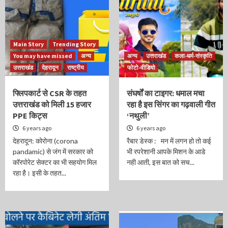
Main Story
Trending Story
You may have missed
अन्य
अन्य
उत्तराखंड
कला-धर्म-संस्कृति
उत्तराखंड
देहरादून
राष्ट्रीय
फोटो-वीडियो
फ्लिपकार्ट से CSR के तहत
संघर्षों का टाइगर: धमाल मचा
उत्तराखंड को मिली 15 हजार
रहा है इस सिंगर का गढ़वाली गीत
PPE किट्स
‘नथुली’
6 years ago
6 years ago
देहरादून: कोरोना (corona
रैबार डेस्क : मन में लगन हो तो कई
pandamic) से जंग में सरकार को
भी रपरेशानी आपके मिशन के आडे
कॉरपोरेट सेक्टर का भी सहयोग मिल
नही आती, इस बात को सच...
रहा है। इसी के तहत...