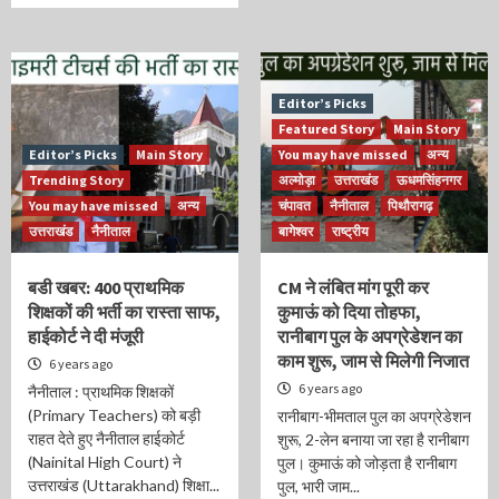
Editor’s Picks
Featured Story
Main Story
Editor’s Picks
Main Story
You may have missed
अन्य
Trending Story
अल्मोड़ा
उत्तराखंड
ऊधमसिंहनगर
You may have missed
अन्य
चंपावत
नैनीताल
पिथौरागढ़
उत्तराखंड
नैनीताल
बागेश्वर
राष्ट्रीय
बडी खबर: 400 प्राथमिक
CM ने लंबित मांग पूरी कर
शिक्षकों की भर्ती का रास्ता साफ,
कुमाऊं को दिया तोहफा,
हाईकोर्ट ने दी मंजूरी
रानीबाग पुल के अपग्रेडेशन का
काम शुरू, जाम से मिलेगी निजात
6 years ago
6 years ago
नैनीताल : प्राथमिक शिक्षकों
(Primary Teachers) को बड़ी
रानीबाग-भीमताल पुल का अपग्रेडेशन
राहत देते हुए नैनीताल हाईकोर्ट
शुरू, 2-लेन बनाया जा रहा है रानीबाग
(Nainital High Court) ने
पुल। कुमाऊं को जोड़ता है रानीबाग
उत्तराखंड (Uttarakhand) शिक्षा...
पुल, भारी जाम...