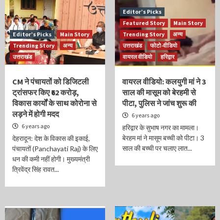
Editor’s Picks
Featured Story
Main Story
Editor’s Picks
Main Story
Trending Story
अन्य
Trending Story
अन्य
उत्तराखंड
फोटो-वीडियो
उत्तराखंड
वायरल वीडियो
हरिद्वार
CM ने पंचायतों को डिजिटली
वायरल वीडियो: कलयुगी मां ने 3
ट्रांसफर किए ₹62 करोड़,
साल की मासूम को बेरहमी से
विकास कार्यों के साथ कोरोना से
पीटा, पुलिस ने जांच शुरू की
लड़ने में होगी मदद
6 years ago
6 years ago
हरिद्वार के सुभाष नगर का मामला।
बेरहम मां ने मासूम बच्ची को पीटा। 3
देहरादून: देश के विकास की इकाई,
साल की बच्ची पर चलाए लात...
पंचायतों (Panchayati Raj) के लिए
धन की कमी नहीं होगी। मुख्यमंत्री
त्रिवेंद्र सिंह रावत...