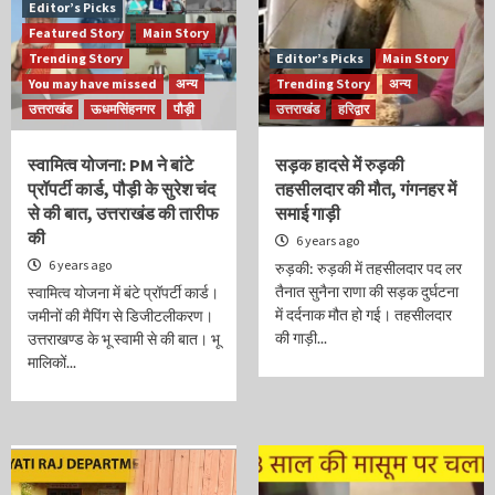
Editor’s Picks
Featured Story
Main Story
Trending Story
Editor’s Picks
Main Story
You may have missed
अन्य
Trending Story
अन्य
उत्तराखंड
ऊधमसिंहनगर
पौड़ी
उत्तराखंड
हरिद्वार
स्वामित्व योजना: PM ने बांटे
सड़क हादसे में रुड़की
प्रॉपर्टी कार्ड, पौड़ी के सुरेश चंद
तहसीलदार की मौत, गंगनहर में
से की बात, उत्तराखंड की तारीफ
समाई गाड़ी
की
6 years ago
6 years ago
रुड़की: रुड़की में तहसीलदार पद लर
तैनात सुनैना राणा की सड़क दुर्घटना
स्वामित्व योजना में बंटे प्रॉपर्टी कार्ड।
में दर्दनाक मौत हो गई। तहसीलदार
जमीनों की मैपिंग से डिजीटलीकरण।
की गाड़ी...
उत्तराखण्ड के भू स्वामी से की बात। भू
मालिकों...