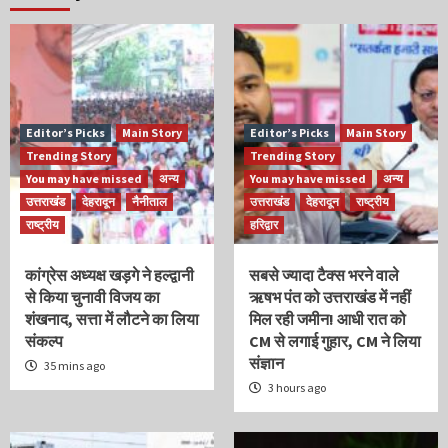
Editor’s Picks
Main Story
Editor’s Picks
Main Story
Trending Story
Trending Story
You may have missed
अन्य
You may have missed
अन्य
उत्तराखंड
देहरादून
नैनीताल
उत्तराखंड
देहरादून
राष्ट्रीय
राष्ट्रीय
हरिद्वार
कांग्रेस अध्यक्ष खड़गे ने हल्द्वानी
सबसे ज्यादा टैक्स भरने वाले
से किया चुनावी विजय का
ऋषभ पंत को उत्तराखंड में नहीं
शंखनाद, सत्ता में लौटने का लिया
मिल रही जमीन! आधी रात को
संकल्प
CM से लगाई गुहार, CM ने लिया
संज्ञान
35 mins ago
3 hours ago