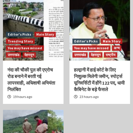
Editor’s Picks
Main Story
Trending Story
Editor’s Picks
Main Story
You may have missed
You may have missed
अन्य
उत्तराखंड
देहरादून
उत्तराखंड
देहरादून
राष्ट्रीय
नंदा की चौकी पुल की एप्रोच
हल्द्वानी में हाई कोर्ट के लिए
रोड बनाने में बरती गई
निशुल्क मिलेगी जमीन, स्पोर्ट्स
लापरवाही, अधिशाषी अभियंता
यूनिवर्सिटी में होंगे 122 पद, धामी
निलंबित
कैबिनेट के बड़े फैसले
19 hours ago
23 hours ago